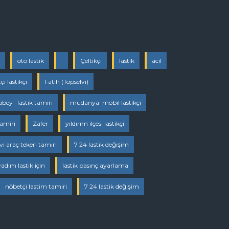
oto lastik
Çeltikçi
lastik
acil
i lastikçi
Fatih (Topselvi)
abey lastik tamiri
mudanya mobil lastikçi
tamiri
Zafer
yıldırım ilçesi lastikçi
i araç tekeri tamiri
7 24 lastik değişim
adım lastik için
lastik basınç ayarlama
nöbetçi lastim tamiri
7 24 lastik değişim