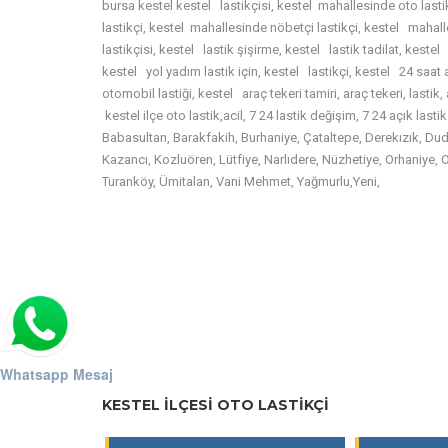
bursa kestel kestel lastikçisi, kestel mahallesinde oto lasti
lastikçi, kestel mahallesinde nöbetçi lastikçi, kestel mahall
lastikçisi, kestel lastik şişirme, kestel lastik tadilat, kestel
kestel yol yadım lastik için, kestel lastikçi, kestel 24 saat a
otomobil lastiği, kestel araç tekeri tamiri, araç tekeri, lastik, 
kestel ilçe oto lastik,acil, 7 24 lastik değişim, 7 24 açık las
Babasultan, Barakfakih, Burhaniye, Çataltepe, Derekızık, Du
Kazancı, Kozluören, Lütfiye, Narlıdere, Nüzhetiye, Orhaniye,
Turanköy, Ümitalan, Vani Mehmet, Yağmurlu,Yeni,
Whatsapp Mesaj
KESTEL ILÇESI OTO LASTIKÇI