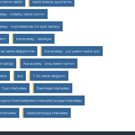
o tamir lastik
lastik basınç ayarlama
bey nöbetçi lastik tamiri
abey mahallesinde 24 saat lastikçi
rdım
Karacabey lastikçisi
raç lastik değiştirme
Karacabey yol yadım lastik için
 lastiği
Karacabey araç tekeri tamiri
stik
acil
7 24 lastik değişim
Gazi Mahallesi
Esentepe Mahallesi
vşanlı MahhallesiYeni MahalleGaripçe Mahallesi
Mahallesi
Abdullahpaşa Mahallesi