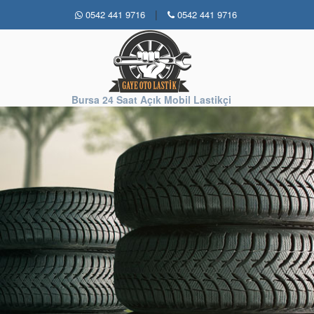
|
0542 441 9716
0542 441 9716
Bursa 24 Saat Açık Mobil Lastikçi