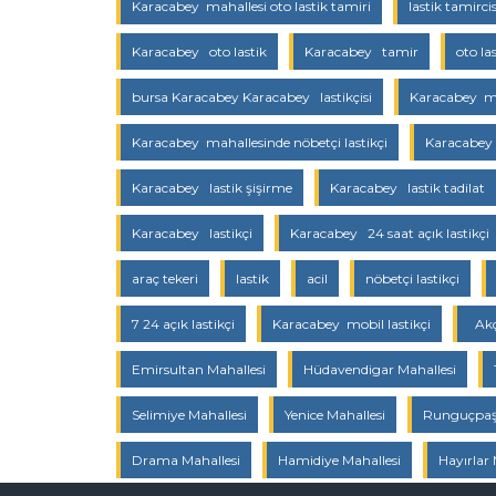
Karacabey mahallesi oto lastik tamiri
lastik tamircis
Karacabey oto lastik
Karacabey tamir
oto la
bursa Karacabey Karacabey lastikçisi
Karacabey mah
Karacabey mahallesinde nöbetçi lastikçi
Karacabey 
Karacabey lastik şişirme
Karacabey lastik tadilat
Karacabey lastikçi
Karacabey 24 saat açık lastikçi
araç tekeri
lastik
acil
nöbetçi lastikçi
7 24 açık lastikçi
Karacabey mobil lastikçi
Akç
Emirsultan Mahallesi
Hüdavendigar Mahallesi
Selimiye Mahallesi
Yenice Mahallesi
Runguçpaşa
Drama Mahallesi
Hamidiye Mahallesi
Hayırlar 