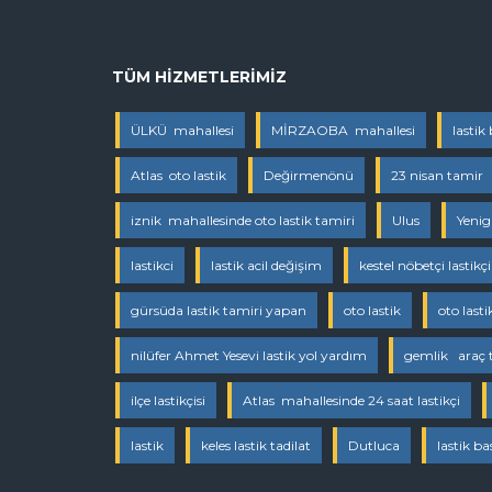
TÜM HIZMETLERIMIZ
ÜLKÜ mahallesi
MİRZAOBA mahallesi
lastik
Atlas oto lastik
Değirmenönü
23 nisan tamir
iznik mahallesinde oto lastik tamiri
Ulus
Yenig
lastikci
lastik acil değişim
kestel nöbetçi lastikçi
gürsüda lastik tamiri yapan
oto lastik
oto lasti
nilüfer Ahmet Yesevi lastik yol yardım
gemlik araç t
ilçe lastikçisi
Atlas mahallesinde 24 saat lastikçi
lastik
keles lastik tadilat
Dutluca
lastik b