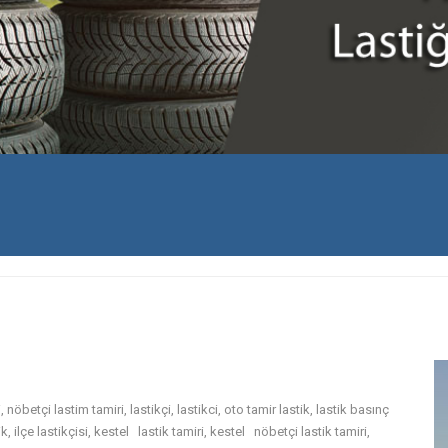
, nöbetçi lastim tamiri, lastikçi, lastikci, oto tamir lastik, lastik basınç
k, ilçe lastikçisi, kestel lastik tamiri, kestel nöbetçi lastik tamiri,