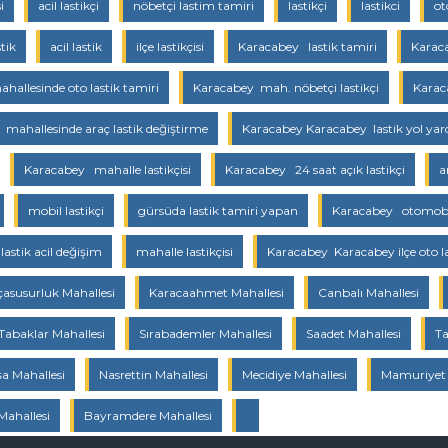
i
acil lastikçi
nöbetçi lastim tamiri
lastikçi
lastikci
ot
stik
acil lastik
ilçe lastikçisi
Karacabey lastik tamiri
Karaca
allesinde oto lastik tamiri
Karacabey mah. nöbetçi lastikçi
Karac
mahallesinde araç lastik değiştirme
Karacabey Karacabey lastik yol ya
Karacabey mahalle lastikçisi
Karacabey 24 saat açık lastikçi
a
mobil lastikçi
gürsüda lastik tamiri yapan
Karacabey otomobil
lastik acil değişim
mahalle lastikçisi
Karacabey Karacabey ilçe oto la
asusurluk Mahallesi
Karacaahmet Mahallesi
Canbalı Mahallesi
Tabaklar Mahallesi
Sırabademler Mahallesi
Saadet Mahallesi
Ta
 Mahallesi
Nasrettin Mahallesi
Mecidiye Mahallesi
Mamuriyet 
Mahallesi
Bayramdere Mahallesi