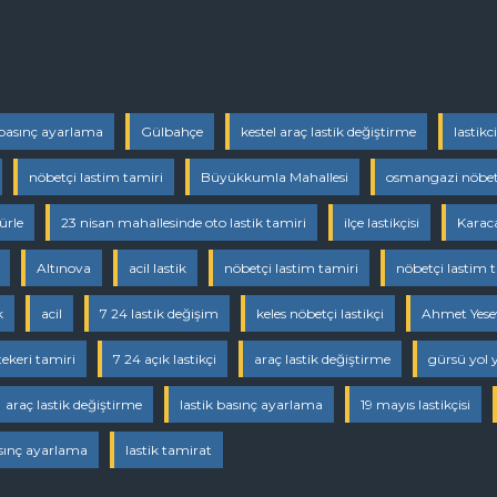
 basınç ayarlama
Gülbahçe
kestel araç lastik değiştirme
lastikci
nöbetçi lastim tamiri
Büyükkumla Mahallesi
osmangazi nöbetç
ürle
23 nisan mahallesinde oto lastik tamiri
ilçe lastikçisi
Karac
Altınova
acil lastik
nöbetçi lastim tamiri
nöbetçi lastim 
k
acil
7 24 lastik değişim
keles nöbetçi lastikçi
Ahmet Yesev
ekeri tamiri
7 24 açık lastikçi
araç lastik değiştirme
gürsü yol y
araç lastik değiştirme
lastik basınç ayarlama
19 mayıs lastikçisi
asınç ayarlama
lastik tamirat