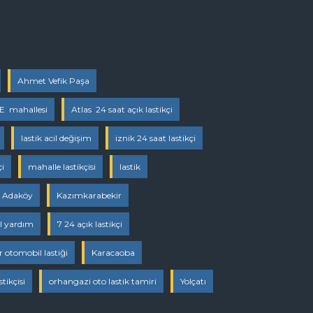
Ahmet Vefik Paşa
 mahallesi
Atlas 24 saat açık lastikçi
lastik acil değişim
iznik 24 saat lastikçi
çi
mahalle lastikçisi
lastik
Adaköy
Kazımkarabekir
ol yardım
7 24 açık lastikçi
r otomobil lastiği
Karacaoba
tikçisi
orhangazi oto lastik tamiri
Yolçatı