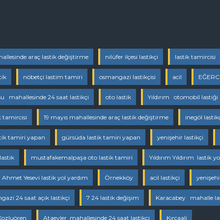
llesinde araç lastik değiştirme
nilüfer ilçesi lastikçi
lastik tamircisi
tik
nöbetçi lastim tamiri
osmangazi lastikçisi
acil
EĞERCE
u mahallesinde 24 saat lastikçi
oto lastik
Yıldırım otomobil lastiği
k tamircisi
19 mayıs mahallesinde araç lastik değiştirme
inegöl lastik
tik tamiri yapan
gürsüda lastik tamiri yapan
yenişehir lastikçi
 lastik
mustafakemalpaşa oto lastik tamiri
Yıldırım Yıldırım lastik y
r Ahmet Yesevi lastik yol yardım
Örnekköy
acil lastikçi
yenişehi
gazi 24 saat açık lastikçi
7 24 lastik değişim
Karacabey mahalle las
Kozluören
Ataevler mahallesinde 24 saat lastikçi
Kırcaali