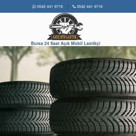
|
0542 441 9716
0542 441 9716
Bursa 24 Saat Açık Mobil Lastikçi