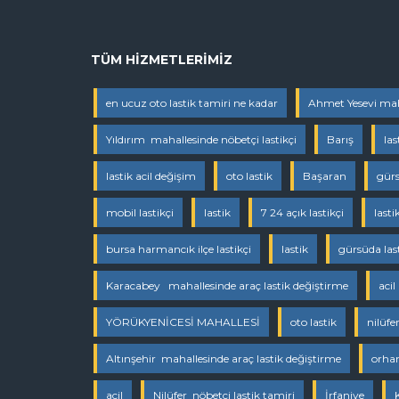
TÜM HIZMETLERIMIZ
en ucuz oto lastik tamiri ne kadar
Ahmet Yesevi maha
Yıldırım mahallesinde nöbetçi lastikçi
Barış
las
lastik acil değişim
oto lastik
Başaran
gürs
mobil lastikçi
lastik
7 24 açık lastikçi
lasti
bursa harmancık ilçe lastikçi
lastik
gürsüda las
Karacabey mahallesinde araç lastik değiştirme
acil
YÖRÜKYENİCESİ MAHALLESİ
oto lastik
nilüfe
Altınşehir mahallesinde araç lastik değiştirme
orhan
acil
Nilüfer nöbetçi lastik tamiri
İrfaniye