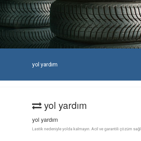
yol yardım
yol yardım
yol yardım
Lastik nedeniyle yolda kalmayın. Acil ve garantili çözüm sağl