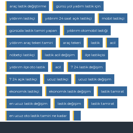
araç lastik değiştirme
gürsü yol yadım lastik için
yıldırım lastikçi
yıldırım 24 saat açık lastikçi
mobil lastikçi
gürsüda lastik tamiri yapan
yıldırım otomobil lastiği
yıldırım araç tekeri tamiri
araç tekeri
lastik
acil
nöbetçi lastikçi
lastik acil değişim
ilçe lastikçisi
yıldırım ilçe oto lastik
acil
7 24 lastik değişim
7 24 açık lastikçi
ucuz lastikçi
ucuz lastik değişim
ekonomik lastikçi
ekonomik lastik değişim
lastik tamirat
en ucuz lastik değişim
lastik değişim
lastik tamirat
en ucuz oto lastik tamiri ne kadar