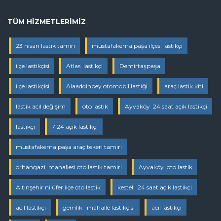
TÜM HIZMETLERIMIZ
23 nisan lastik tamiri
mustafakemalpaşa ilçesi lastikçi
ilçe lastikçisi
Atlas lastikçi
Demirtaşpaşa
ilçe lastikçisi
Alaaddinbey otomobil lastiği
araç lastik kiti
lastik acil değişim
oto lastik
Ayvaköy 24 saat açık lastikçi
lastikçi
7 24 açık lastikçi
mustafakemalpaşa araç tekeri tamiri
orhangazi mahallesi oto lastik tamiri
Ayvaköy oto lastik
Altınşehir nilüfer ilçe oto lastik
kestel 24 saat açık lastikçi
acil lastikçi
gemlik mahalle lastikçisi
acil lastikçi