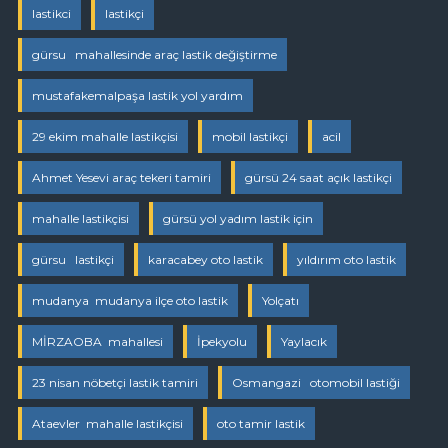
lastikci
lastikçi
gürsu mahallesinde araç lastik değiştirme
mustafakemalpaşa lastik yol yardım
29 ekim mahalle lastikçisi
mobil lastikçi
acil
Ahmet Yesevi araç tekeri tamiri
gürsü 24 saat açık lastikçi
mahalle lastikçisi
gürsü yol yadım lastik için
gürsu lastikçi
karacabey oto lastik
yıldırım oto lastik
mudanya mudanya ilçe oto lastik
Yolçatı
MİRZAOBA mahallesi
İpekyolu
Yaylacık
23 nisan nöbetçi lastik tamiri
Osmangazi otomobil lastiği
Ataevler mahalle lastikçisi
oto tamir lastik