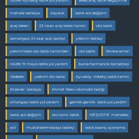
nilüfer Ayvaköy lastik yol yardım
keles araç lastik değiştirme
mahalle lastikçisi
Kayacık
lastik acil değişim
araç tekeri
23 nisan araç tekeri tamiri
oto lastik
osmangazi 24 saat açık lastikçi
yıldırım lastikçi
yakınımdaki oto lastik tamircileri
oto lastik
Yenikaraman
nilüfer 19 mayıs lastik yol yardım
bursa harmancık ilçe lastikçi
Gedelek
yıldırım oto lastik
Ayvaköy nöbetçi lastik tamiri
Ataevler lastikçisi
Ahmet Yesevi otomobil lastiği
orhangazi lastik yol yardım
gemlik gemlik lastik yol yardım
lastik acil değişim
oto tamir lastik
MESUDİYE mahallesi
acil
mustafakemalpaşa lastikçi
lastik basınç ayarlama