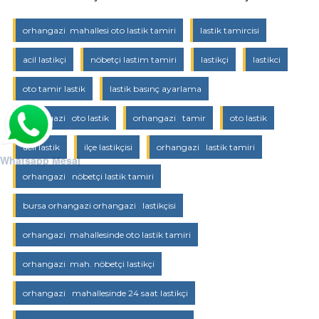
orhangazi mahallesi oto lastik tamiri
lastik tamircisi
acil lastikçi
nöbetçi lastim tamiri
lastikçi
lastikci
oto tamir lastik
lastik basınç ayarlama
orhangazi oto lastik
orhangazi tamir
oto lastik
acil lastik
ilçe lastikçisi
orhangazi lastik tamiri
Whatsapp Mesaj
orhangazi nöbetçi lastik tamiri
bursa orhangazi orhangazi lastikçisi
orhangazi mahallesinde oto lastik tamiri
orhangazi mah. nöbetçi lastikçi
orhangazi mahallesinde 24 saat lastikçi