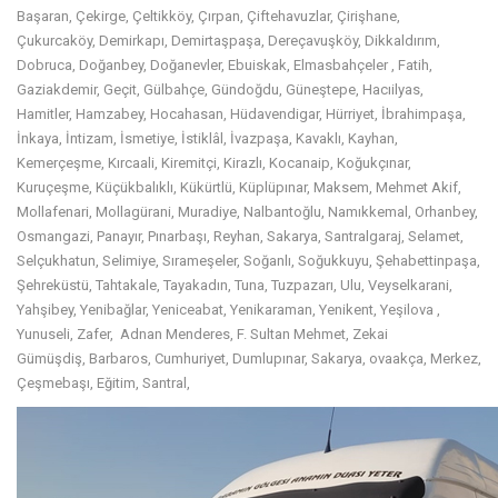
Başaran, Çekirge, Çeltikköy, Çırpan, Çiftehavuzlar, Çirişhane,
Çukurcaköy, Demirkapı, Demirtaşpaşa, Dereçavuşköy, Dikkaldırım,
Dobruca, Doğanbey, Doğanevler, Ebuiskak, Elmasbahçeler , Fatih,
Gaziakdemir, Geçit, Gülbahçe, Gündoğdu, Güneştepe, Hacıilyas,
Hamitler, Hamzabey, Hocahasan, Hüdavendigar, Hürriyet, İbrahimpaşa,
İnkaya, İntizam, İsmetiye, İstiklâl, İvazpaşa, Kavaklı, Kayhan,
Kemerçeşme, Kırcaali, Kiremitçi, Kirazlı, Kocanaip, Koğukçınar,
Kuruçeşme, Küçükbalıklı, Kükürtlü, Küplüpınar, Maksem, Mehmet Akif,
Mollafenari, Mollagürani, Muradiye, Nalbantoğlu, Namıkkemal, Orhanbey,
Osmangazi, Panayır, Pınarbaşı, Reyhan, Sakarya, Santralgaraj, Selamet,
Selçukhatun, Selimiye, Sırameşeler, Soğanlı, Soğukkuyu, Şehabettinpaşa,
Şehreküstü, Tahtakale, Tayakadın, Tuna, Tuzpazarı, Ulu, Veyselkarani,
Yahşibey, Yenibağlar, Yeniceabat, Yenikaraman, Yenikent, Yeşilova ,
Yunuseli, Zafer, Adnan Menderes, F. Sultan Mehmet, Zekai
Gümüşdiş, Barbaros, Cumhuriyet, Dumlupınar, Sakarya, ovaakça, Merkez,
Çeşmebaşı, Eğitim, Santral,