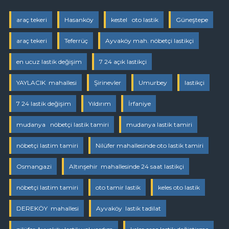
araç tekeri
Hasanköy
kestel oto lastik
Güneştepe
araç tekeri
Teferrüç
Ayvaköy mah. nöbetçi lastikçi
en ucuz lastik değişim
7 24 açık lastikçi
YAYLACIK mahallesi
Şirinevler
Umurbey
lastikçi
7 24 lastik değişim
Yıldırım
İrfaniye
mudanya nöbetçi lastik tamiri
mudanya lastik tamiri
nöbetçi lastim tamiri
Nilüfer mahallesinde oto lastik tamiri
Osmangazi
Altınşehir mahallesinde 24 saat lastikçi
nöbetçi lastim tamiri
oto tamir lastik
keles oto lastik
DEREKÖY mahallesi
Ayvaköy lastik tadilat