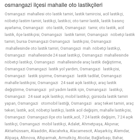
osmangazi ilçesi mahalle oto lastikçileri
Osmangazi mahallesi oto lastik tamiri, lastik tamircisi, acil lastikçi,
nöbetçi lastim tamiri, lastikçi, lastikci, oto tamir lastik, lastik basınç
ayarlama, Osmangazi oto lastik, Osmangazi tamir, oto lastik, acil
lastik, ilçe lastikçisi, Osmangazi lastik tamiri, Osmangazi nöbetçi lastik
tamiri, bursa Osmangazi Osmangazi lastikçisi, Osmangazi
mahallesinde oto lastik tamiri, Osmangazi mah. nöbetçi lastikçi,
Osmangazi mahallesinde 24 saat lastikçi, Osmangazi mahallesinde
nöbetçi lastikçi, Osmangazi mahallesinde araç lastik değiştirme,
Osmangazi Osmangazi lastik yol yardım, Osmangazi lastikçisi,
Osmangazi lastik şişirme, Osmangazi lastik tadilat, Osmangazi
mahalle lastikçisi, Osmangazi 24 saat açık lastikçi, araç lastik
değiştirme, Osmangazi yol yadım lastik için, Osmangazi lastikçi,
Osmangazi 24 saat açık lastikçi, mobil lastikçi, gürsüda lastik tamiri
yapan, Osmangazi otomobil lastiği, Osmangazi araç tekeri tamiri, araç
tekeri, lastik, acil, nöbetçi lastikçi, lastik acil değişim, mahalle lastikçisi,
Osmangazi Osmangazi ilçe oto lastik,acil, 7 24 lastik değişim, 7 24 açık
lastikçi, Osmangazi mobil lastikçi, Adalet, Ahmetpaşa, Akpınar,
Aktarhüssam, Alaaddin, Alacahırka, Alacamescit, Alaşarköy, Alemdar,
Alipaşa, Altınova, Altıparmak, Armutköy, Atıcılar, Bağlarbaşı, Bahar,