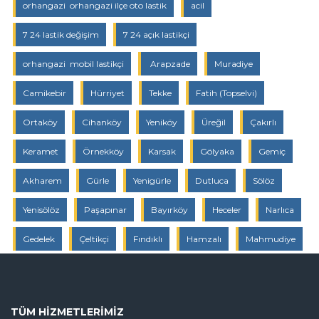
orhangazi orhangazi ilçe oto lastik
acil
7 24 lastik değişim
7 24 açık lastikçi
orhangazi mobil lastikçi
Arapzade
Muradiye
Camikebir
Hürriyet
Tekke
Fatih (Topselvi)
Ortaköy
Cihanköy
Yeniköy
Üreğil
Çakırlı
Keramet
Örnekköy
Karsak
Gölyaka
Gemiç
Akharem
Gürle
Yenigürle
Dutluca
Sölöz
Yenisölöz
Paşapınar
Bayırköy
Heceler
Narlıca
Gedelek
Çeltikçi
Fındıklı
Hamzalı
Mahmudiye
TÜM HIZMETLERIMIZ