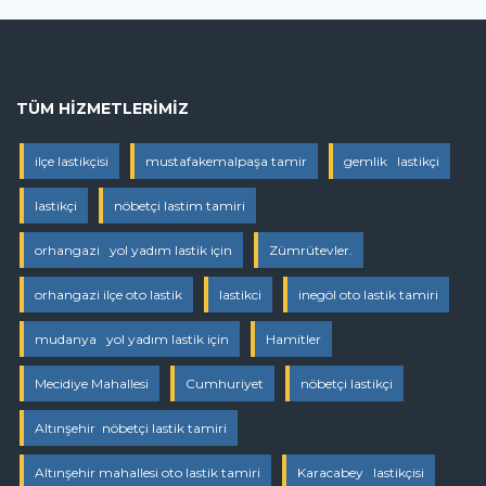
TÜM HIZMETLERIMIZ
ilçe lastikçisi
mustafakemalpaşa tamir
gemlik lastikçi
lastikçi
nöbetçi lastim tamiri
orhangazi yol yadım lastik için
Zümrütevler.
orhangazi ilçe oto lastik
lastikci
inegöl oto lastik tamiri
mudanya yol yadım lastik için
Hamitler
Mecidiye Mahallesi
Cumhuriyet
nöbetçi lastikçi
Altınşehir nöbetçi lastik tamiri
Altınşehir mahallesi oto lastik tamiri
Karacabey lastikçisi