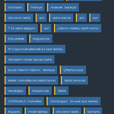
Ümitalan
İrfaniye
Ataevler lastikçisi
oto tamir lastik
acil
lastik sökme
acil
acil
7 24 lastik değişim
acil
yıldırım nöbetçi lastik tamiri
Davutdede
Koğukçınar
19 mayıs mahallesinde 24 saat lastikçi
Altınşehir nilüfer ilçe oto lastik
bursa Yıldırım Yıldırım lastikçisi
Çiftehavuzlar
kestel mahallesi oto lastik tamiri
lastik tamircisi
Yenidoğan
Altıparmak
Tekke
GÖYNÜKLÜ mahallesi
Osmangazi 24 saat açık lastikçi
Kayacık
mobil lastikçi
oto tamir lastik
Samanlı