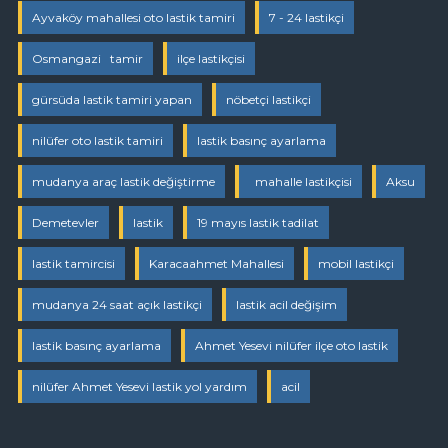
Ayvaköy mahallesi oto lastik tamiri
7 - 24 lastikçi
Osmangazi tamir
ilçe lastikçisi
gürsüda lastik tamiri yapan
nöbetçi lastikçi
nilüfer oto lastik tamiri
lastik basınç ayarlama
mudanya araç lastik değiştirme
mahalle lastikçisi
Aksu
Demetevler
lastik
19 mayıs lastik tadilat
lastik tamircisi
Karacaahmet Mahallesi
mobil lastikçi
mudanya 24 saat açık lastikçi
lastik acil değişim
lastik basınç ayarlama
Ahmet Yesevi nilüfer ilçe oto lastik
nilüfer Ahmet Yesevi lastik yol yardım
acil