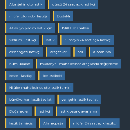
Altınşehir oto lastik
gürsü 24 saat açık lastikçi
nilüfer otomobil lastiği
Dudaklı
Atlas yol yadım lastik için
IŞIKLI mahallesi
Yıldırım lastikçi
lastik
19 mayıs 24 saat açık lastikçi
osmangazi lastikçi
araç tekeri
acil
Alacahırka
Kumlukalan
mudanya mahallesinde araç lastik değiştirme
kestel lastikçi
ilçe lastikçisi
Nilüfer mahallesinde oto lastik tamiri
büyükorhan lastik tadilat
yenişehir lastik tadilat
Doğanevler
lastikci
lastik basınç ayarlama
lastik tamircisi
Ahmetpaşa
nilüfer 24 saat açık lastikçi