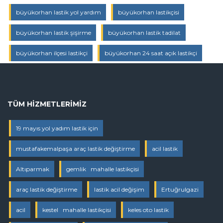
büyükorhan lastik yol yardım
büyükorhan lastikçisi
büyükorhan lastik şişirme
büyükorhan lastik tadilat
büyükorhan ilçesi lastikçi
büyükorhan 24 saat açık lastikçi
TÜM HIZMETLERIMIZ
19 mayıs yol yadım lastik için
mustafakemalpaşa araç lastik değiştirme
acil lastik
Altıparmak
gemlik mahalle lastikçisi
araç lastik değiştirme
lastik acil değişim
Ertuğrulgazi
acil
kestel mahalle lastikçisi
keles oto lastik