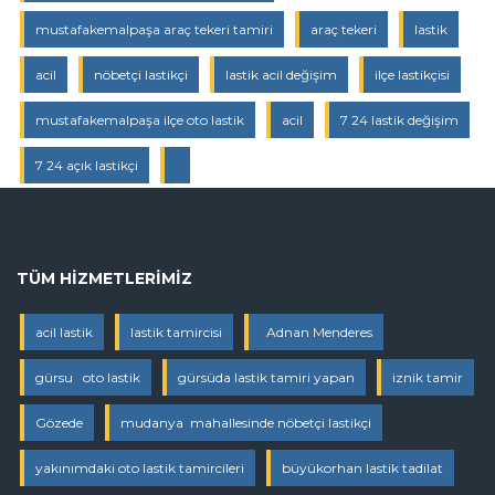
mustafakemalpaşa araç tekeri tamiri
araç tekeri
lastik
acil
nöbetçi lastikçi
lastik acil değişim
ilçe lastikçisi
mustafakemalpaşa ilçe oto lastik
acil
7 24 lastik değişim
7 24 açık lastikçi
TÜM HIZMETLERIMIZ
acil lastik
lastik tamircisi
Adnan Menderes
gürsu oto lastik
gürsüda lastik tamiri yapan
iznik tamir
Gözede
mudanya mahallesinde nöbetçi lastikçi
yakınımdaki oto lastik tamircileri
büyükorhan lastik tadilat