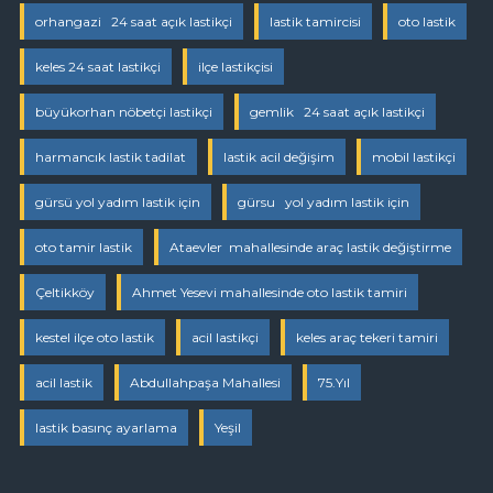
orhangazi 24 saat açık lastikçi
lastik tamircisi
oto lastik
keles 24 saat lastikçi
ilçe lastikçisi
büyükorhan nöbetçi lastikçi
gemlik 24 saat açık lastikçi
harmancık lastik tadilat
lastik acil değişim
mobil lastikçi
gürsü yol yadım lastik için
gürsu yol yadım lastik için
oto tamir lastik
Ataevler mahallesinde araç lastik değiştirme
Çeltikköy
Ahmet Yesevi mahallesinde oto lastik tamiri
kestel ilçe oto lastik
acil lastikçi
keles araç tekeri tamiri
acil lastik
Abdullahpaşa Mahallesi
75.Yıl
lastik basınç ayarlama
Yeşil