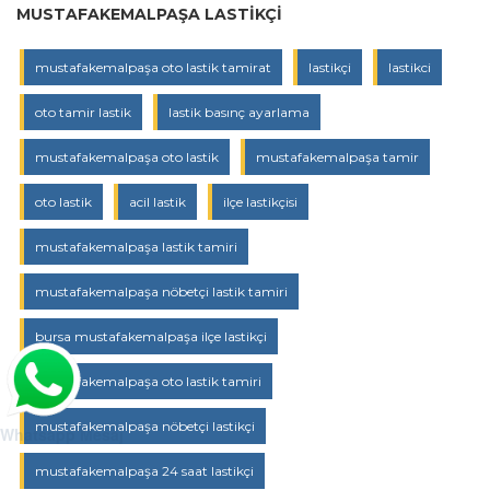
MUSTAFAKEMALPAŞA LASTIKÇI
mustafakemalpaşa oto lastik tamirat
lastikçi
lastikci
oto tamir lastik
lastik basınç ayarlama
mustafakemalpaşa oto lastik
mustafakemalpaşa tamir
oto lastik
acil lastik
ilçe lastikçisi
mustafakemalpaşa lastik tamiri
mustafakemalpaşa nöbetçi lastik tamiri
bursa mustafakemalpaşa ilçe lastikçi
mustafakemalpaşa oto lastik tamiri
mustafakemalpaşa nöbetçi lastikçi
Whatsapp Mesaj
mustafakemalpaşa 24 saat lastikçi