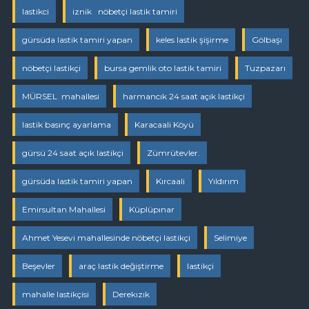
lastikci
iznik nöbetçi lastik tamiri
gürsüda lastik tamiri yapan
keles lastik şişirme
Gölbaşı
nöbetçi lastikçi
bursa gemlik oto lastik tamiri
Tuzpazarı
MÜRSEL mahallesi
harmancık 24 saat açık lastikçi
lastik basınç ayarlama
Karacaali Köyü
gürsü 24 saat açık lastikçi
Zümrütevler.
gürsüda lastik tamiri yapan
Kırcaali
Yıldırım
Emirsultan Mahallesi
Küplüpınar
Ahmet Yesevi mahallesinde nöbetçi lastikçi
Selimiye
Beşevler
araç lastik değiştirme
lastikçi
mahalle lastikçisi
Derekızık