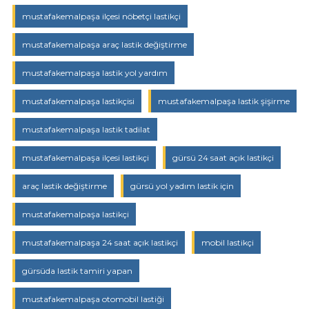
mustafakemalpaşa ilçesi nöbetçi lastikçi
mustafakemalpaşa araç lastik değiştirme
mustafakemalpaşa lastik yol yardım
mustafakemalpaşa lastikçisi
mustafakemalpaşa lastik şişirme
mustafakemalpaşa lastik tadilat
mustafakemalpaşa ilçesi lastikçi
gürsü 24 saat açık lastikçi
araç lastik değiştirme
gürsü yol yadım lastik için
mustafakemalpaşa lastikçi
mustafakemalpaşa 24 saat açık lastikçi
mobil lastikçi
gürsüda lastik tamiri yapan
mustafakemalpaşa otomobil lastiği