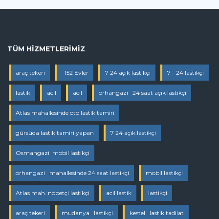
TÜM HIZMETLERIMIZ
araç tekeri
152 Evler
7 24 açık lastikçi
7 - 24 lastikçi
lastik
acil
acil
orhangazi 24 saat açık lastikçi
Atlas mahallesinde oto lastik tamiri
gürsüda lastik tamiri yapan
7 24 açık lastikçi
Osmangazi mobil lastikçi
orhangazi mahallesinde 24 saat lastikçi
mobil lastikçi
Atlas mah. nöbetçi lastikçi
acil lastik
lastikçi
araç tekeri
mudanya lastikçi
kestel lastik tadilat