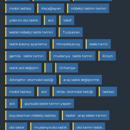
mobil lastikçi
Akçağlayan
nöbetçi lastim tamiri
yıldırım oto lastik
acil
Vakıf
kestel nöbetçi lastik tamiri
Tuzpazarı
lastik basınç ayarlama
Minareliçavuş
keles tamir
gemlik lastik tamiri
mudanya lastik tamiri
Kirazlı
lastik acil değişim
Orhaniye
Altınşehir otomobil lastiği
araç lastik değiştirme
mobil lastikçi
acil
Atlas otomobil lastiği
lastikçi
acil
gürsüda lastik tamiri yapan
büyükorhan nöbetçi lastikçi
kestel araç tekeri tamiri
oto lastik
mudanya oto lastik
oto tamir lastik