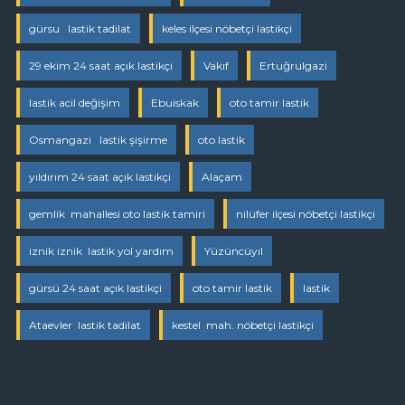
gürsu lastik tadilat
keles ilçesi nöbetçi lastikçi
29 ekim 24 saat açık lastikçi
Vakıf
Ertuğrulgazi
lastik acil değişim
Ebuiskak
oto tamir lastik
Osmangazi lastik şişirme
oto lastik
yıldırım 24 saat açık lastikçi
Alaçam
gemlik mahallesi oto lastik tamiri
nilüfer ilçesi nöbetçi lastikçi
iznik iznik lastik yol yardım
Yüzüncüyıl
gürsü 24 saat açık lastikçi
oto tamir lastik
lastik
Ataevler lastik tadilat
kestel mah. nöbetçi lastikçi