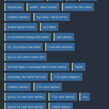
Kaplıkaya
kestel lastik tadilat
kestel ilçe oto lastik
nöbetçi lastikçi
Ayvaköy lastik tamiri
araba lastik krikosu
acil lastik
mustafakemalpaşa oto lastik
acil lastikçi
Dr. Ziya Kaya Mahallesi
mahalle lastikçisi
gürsü yol yadım lastik için
Ahmet Yesevi mahallesinde 24 saat lastikçi
Tekke
karacbey oto lastik tamirat
7 24 lastik değişim
nöbetçi lastikçi
7 24 açık lastikçi
gürsu 24 saat açık lastikçi
7 24 açık lastikçi
Ulu
gürsü 24 saat açık lastikçi
mobil lastikçi