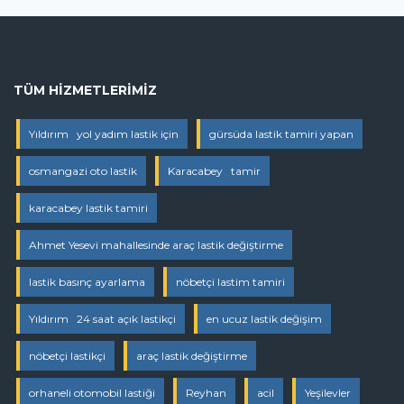
TÜM HIZMETLERIMIZ
Yıldırım yol yadım lastik için
gürsüda lastik tamiri yapan
osmangazi oto lastik
Karacabey tamir
karacabey lastik tamiri
Ahmet Yesevi mahallesinde araç lastik değiştirme
lastik basınç ayarlama
nöbetçi lastim tamiri
Yıldırım 24 saat açık lastikçi
en ucuz lastik değişim
nöbetçi lastikçi
araç lastik değiştirme
orhaneli otomobil lastiği
Reyhan
acil
Yeşilevler