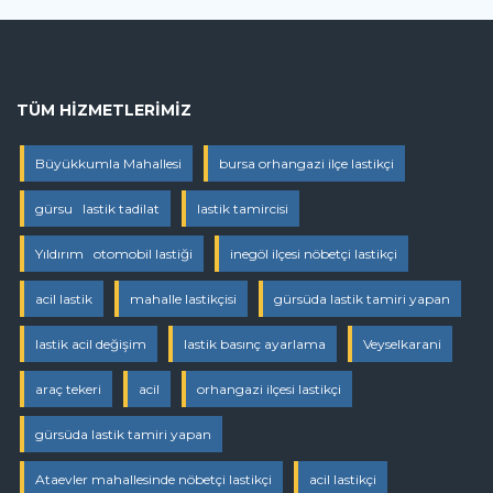
TÜM HIZMETLERIMIZ
Büyükkumla Mahallesi
bursa orhangazi ilçe lastikçi
gürsu lastik tadilat
lastik tamircisi
Yıldırım otomobil lastiği
inegöl ilçesi nöbetçi lastikçi
acil lastik
mahalle lastikçisi
gürsüda lastik tamiri yapan
lastik acil değişim
lastik basınç ayarlama
Veyselkarani
araç tekeri
acil
orhangazi ilçesi lastikçi
gürsüda lastik tamiri yapan
Ataevler mahallesinde nöbetçi lastikçi
acil lastikçi