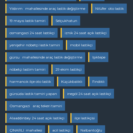
Yıldırım mahallesinde araç lastik değiştirme
Nilüfer oto lastik
19 mayıs lastik tamiri
Selçukhatun
osmangazi 24 saat lastikçi
iznik 24 saat açık lastikçi
yenişehir nöbetçi lastik tamiri
mobil lastikçi
gürsu mahallesinde araç lastik değiştirme
Işıktepe
nöbetçi lastim tamiri
29 ekim lastikçi
harmancık ilçe oto lastik
Küçükbalıklı
Fındıklı
gürsüda lastik tamiri yapan
inegöl 24 saat açık lastikçi
Osmangazi araç tekeri tamiri
Alaaddinbey 24 saat açık lastikçi
ilçe lastikçisi
ÇINARLI mahallesi
acil lastikçi
Nalbantoğlu