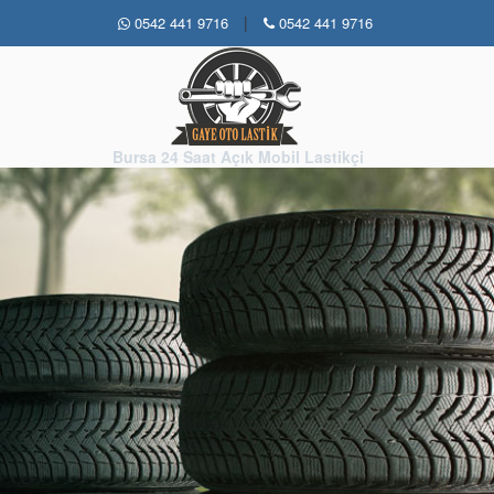
|
0542 441 9716
0542 441 9716
Bursa 24 Saat Açık Mobil Lastikçi