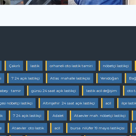
Çakırlı
lastik
orhaneli oto lastik tamiri
nöbetçi lastikçi
i
7 24 açık lastikçi
Atlas mahalle lastikçisi
Yenidoğan
Bağ
cabey tamir
gürsü 24 saat açık lastikçi
lastik acil değişim
oto t
esi nöbetçi lastikçi
Altınşehir 24 saat açık lastikçi
acil
ilçe lasti
ik
7 24 açık lastikçi
Adalet
Ataevler mah. nöbetçi lastikçi
e
Ataevler oto lastik
acil
bursa nilüfer 19 mayıs lastikçisi