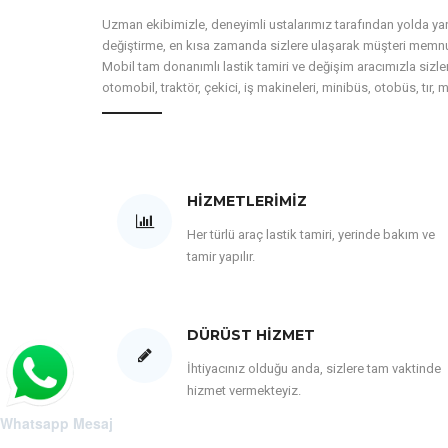
Uzman ekibimizle, deneyimli ustalarımız tarafından yolda yardı
değiştirme, en kısa zamanda sizlere ulaşarak müşteri memnun
Mobil tam donanımlı lastik tamiri ve değişim aracımızla sizler
otomobil, traktör, çekici, iş makineleri, minibüs, otobüs, tır, 
HIZMETLERIMIZ
Her türlü araç lastik tamiri, yerinde bakım ve
tamir yapılır.
DÜRÜST HIZMET
İhtiyacınız olduğu anda, sizlere tam vaktinde
hizmet vermekteyiz.
Whatsapp Mesaj