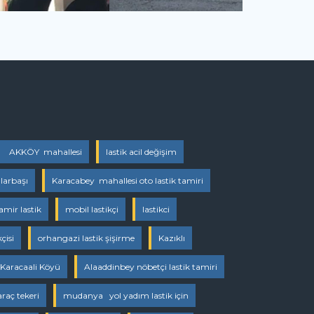
AKKÖY mahallesi
lastik acil değişim
larbaşı
Karacabey mahallesi oto lastik tamiri
amir lastik
mobil lastikçi
lastikci
kçisi
orhangazi lastik şişirme
Kazıklı
Karacaali Köyü
Alaaddinbey nöbetçi lastik tamiri
araç tekeri
mudanya yol yadım lastik için