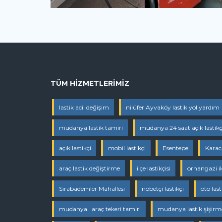
TÜM HIZMETLERIMIZ
lastik acil değişim
nilüfer Ayvaköy lastik yol yardım
mudanya lastik tamiri
mudanya 24 saat açık lastikç
açık lastikçi
mobil lastikçi
Esentepe
Kara
araç lastik değiştirme
ilçe lastikçisi
orhangazi ilç
Sırabademler Mahallesi
nöbetçi lastikçi
oto last
mudanya araç tekeri tamiri
mudanya lastik şişirm