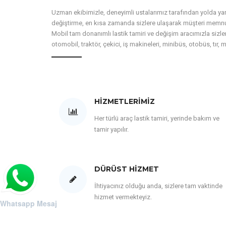
Uzman ekibimizle, deneyimli ustalarımız tarafından yolda yardı
değiştirme, en kısa zamanda sizlere ulaşarak müşteri memnun
Mobil tam donanımlı lastik tamiri ve değişim aracımızla sizler
otomobil, traktör, çekici, iş makineleri, minibüs, otobüs, tır, 
HIZMETLERIMIZ
Her türlü araç lastik tamiri, yerinde bakım ve
tamir yapılır.
DÜRÜST HIZMET
İhtiyacınız olduğu anda, sizlere tam vaktinde
hizmet vermekteyiz.
Whatsapp Mesaj