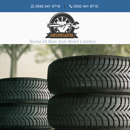
|
0542 441 9716
0542 441 9716
Bursa 24 Saat Açık Mobil Lastikçi