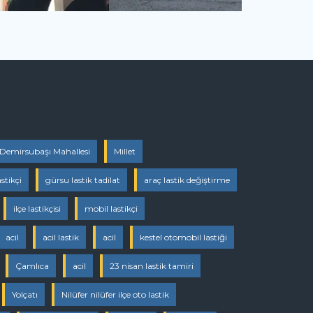
Demirsubaşı Mahallesi
Millet
stikçi
gürsu lastik tadilat
araç lastik değiştirme
ilçe lastikçisi
mobil lastikçi
acil
acil lastik
acil
kestel otomobil lastiği
Çamlıca
acil
23 nisan lastik tamiri
Yolçatı
Nilüfer nilüfer ilçe oto lastik