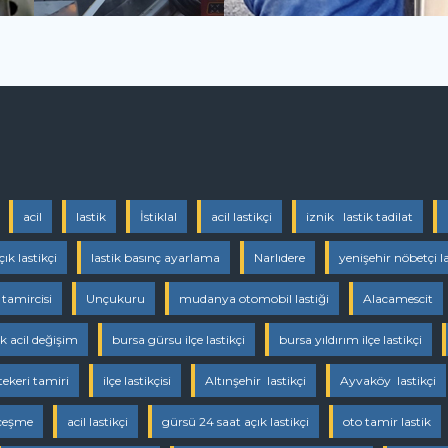
acil
lastik
İstiklal
acil lastikçi
iznik lastik tadilat
ık lastikçi
lastik basınç ayarlama
Narlıdere
yenişehir nöbetçi la
k tamircisi
Unçukuru
mudanya otomobil lastiği
Alacamescit
ik acil değişim
bursa gürsu ilçe lastikçi
bursa yıldırım ilçe lastikçi
keri tamiri
ilçe lastikçisi
Altınşehir lastikçi
Ayvaköy lastikçi
çeşme
acil lastikçi
gürsü 24 saat açık lastikçi
oto tamir lastik