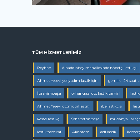
TÜM HIZMETLERIMIZ
Reyhan
Alaaddinbey mahallesinde nöbetçi lastikçi
Ahmet Yesevi yol yadım lastik için
gemlik 24 saat aç
İbrahimpaşa
orhangazi oto lastik tamiri
lasti
Ahmet Yesevi otomobil lastiği
ilçe lastikçisi
last
kestel lastikçi
Şehabettinpaşa
mudanya araç te
lastik tamirat
Akharem
acil lastik
Kemer