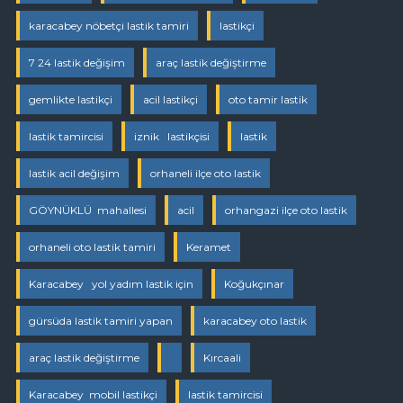
karacabey nöbetçi lastik tamiri
lastikçi
7 24 lastik değişim
araç lastik değiştirme
gemlikte lastikçi
acil lastikçi
oto tamir lastik
lastik tamircisi
iznik lastikçisi
lastik
lastik acil değişim
orhaneli ilçe oto lastik
GÖYNÜKLÜ mahallesi
acil
orhangazi ilçe oto lastik
orhaneli oto lastik tamiri
Keramet
Karacabey yol yadım lastik için
Koğukçınar
gürsüda lastik tamiri yapan
karacabey oto lastik
araç lastik değiştirme
Kırcaali
Karacabey mobil lastikçi
lastik tamircisi