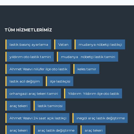
TÜM HIZMETLERIMIZ
lastik basınç ayarlama
Vatan
mudanya nöbetçi lastikçi
yıldırım oto lastik tamiri
mudanya nöbetçi lastik tamiri
Ahmet Yesevi nilüfer ilçe oto lastik
keles tamir
lastik acil değişim
ilçe lastikçisi
orhangazi araç tekeri tamiri
Yıldırım Yıldırım ilçe oto lastik
araç tekeri
lastik tamircisi
Ahmet Yesevi 24 saat açık lastikçi
inegöl araç lastik değiştirme
araç tekeri
araç lastik değiştirme
araç tekeri