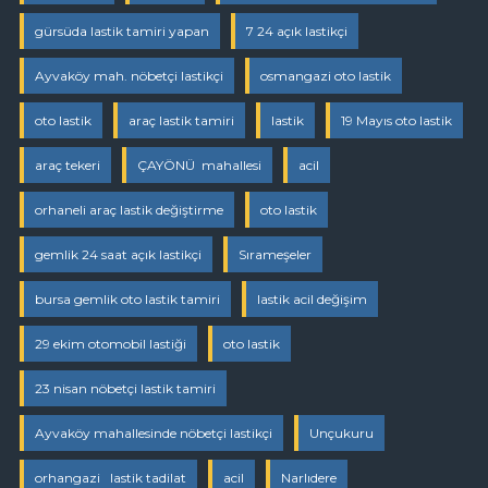
gürsüda lastik tamiri yapan
7 24 açık lastikçi
Ayvaköy mah. nöbetçi lastikçi
osmangazi oto lastik
oto lastik
araç lastik tamiri
lastik
19 Mayıs oto lastik
araç tekeri
ÇAYÖNÜ mahallesi
acil
orhaneli araç lastik değiştirme
oto lastik
gemlik 24 saat açık lastikçi
Sırameşeler
bursa gemlik oto lastik tamiri
lastik acil değişim
29 ekim otomobil lastiği
oto lastik
23 nisan nöbetçi lastik tamiri
Ayvaköy mahallesinde nöbetçi lastikçi
Unçukuru
orhangazi lastik tadilat
acil
Narlıdere