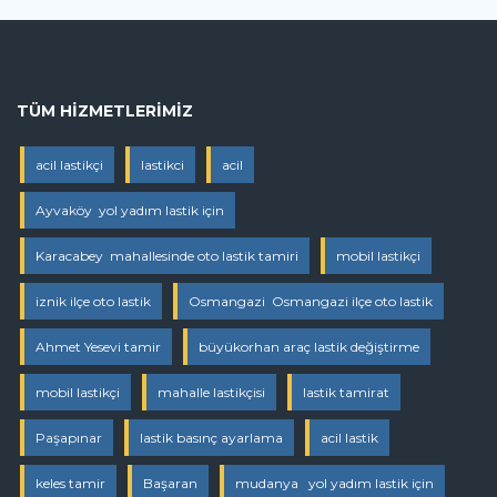
TÜM HIZMETLERIMIZ
acil lastikçi
lastikci
acil
Ayvaköy yol yadım lastik için
Karacabey mahallesinde oto lastik tamiri
mobil lastikçi
iznik ilçe oto lastik
Osmangazi Osmangazi ilçe oto lastik
Ahmet Yesevi tamir
büyükorhan araç lastik değiştirme
mobil lastikçi
mahalle lastikçisi
lastik tamirat
Paşapınar
lastik basınç ayarlama
acil lastik
keles tamir
Başaran
mudanya yol yadım lastik için