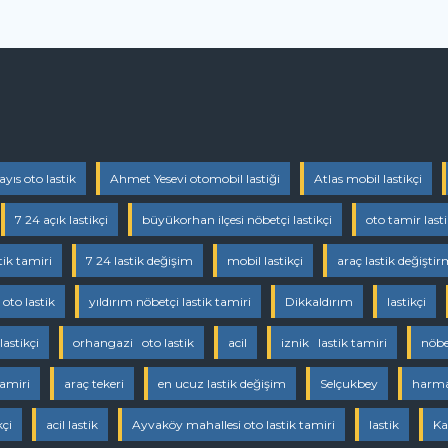
ayıs oto lastik
Ahmet Yesevi otomobil lastiği
Atlas mobil lastikçi
7 24 açık lastikçi
büyükorhan ilçesi nöbetçi lastikçi
oto tamir last
tik tamiri
7 24 lastik değişim
mobil lastikçi
araç lastik değişti
oto lastik
yıldırım nöbetçi lastik tamiri
Dikkaldırım
lastikçi
lastikçi
orhangazi oto lastik
acil
iznik lastik tamiri
nöbet
tamiri
araç tekeri
en ucuz lastik değişim
Selçukbey
harman
kçi
acil lastik
Ayvaköy mahallesi oto lastik tamiri
lastik
Ka