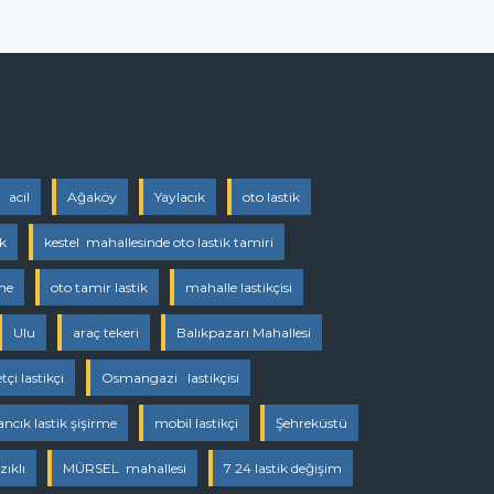
acil
Ağaköy
Yaylacık
oto lastik
ik
kestel mahallesinde oto lastik tamiri
rme
oto tamir lastik
mahalle lastikçisi
Ulu
araç tekeri
Balıkpazarı Mahallesi
çi lastikçi
Osmangazi lastikçisi
cık lastik şişirme
mobil lastikçi
Şehreküstü
zıklı
MÜRSEL mahallesi
7 24 lastik değişim