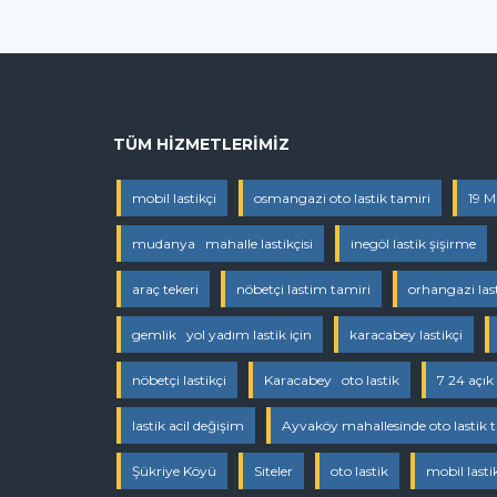
TÜM HIZMETLERIMIZ
mobil lastikçi
osmangazi oto lastik tamiri
19 M
mudanya mahalle lastikçisi
inegöl lastik şişirme
araç tekeri
nöbetçi lastim tamiri
orhangazi las
gemlik yol yadım lastik için
karacabey lastikçi
nöbetçi lastikçi
Karacabey oto lastik
7 24 açık 
lastik acil değişim
Ayvaköy mahallesinde oto lastik 
Şükriye Köyü
Siteler
oto lastik
mobil lasti