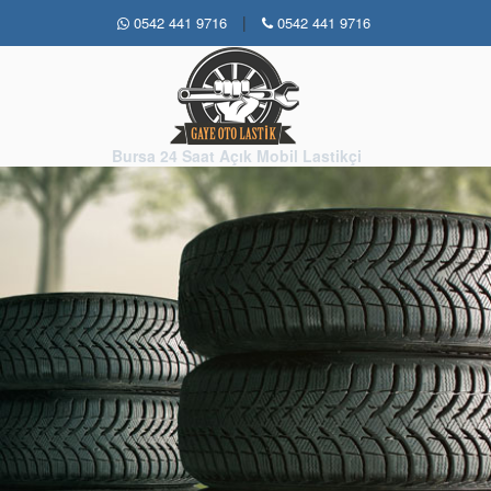
|
0542 441 9716
0542 441 9716
Bursa 24 Saat Açık Mobil Lastikçi