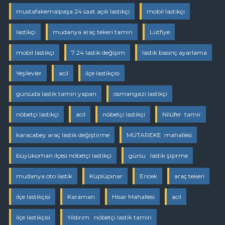
mustafakemalpaşa 24 saat açık lastikçi
mobil lastikçi
lastikçi
mudanya araç tekeri tamiri
Lütfiye
mobil lastikçi
7 24 lastik değişim
lastik basınç ayarlama
Yeşilevler
acil
ilçe lastikçisi
gürsüda lastik tamiri yapan
osmangazi lastikçi
nöbetçi lastikçi
acil
nöbetçi lastikçi
Nilüfer tamir
karacabey araç lastik değiştirme
MÜTAREKE mahallesi
büyükorhan ilçesi nöbetçi lastikçi
gürsu lastik şişirme
mudanya oto lastik
Küplüpınar
Ericek
araç tekeri
ilçe lastikçisi
Karaman
Hisar Mahallesi
acil
ilçe lastikçisi
Yıldırım nöbetçi lastik tamiri