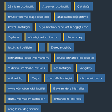
23 nisan oto lastik
Ataevler oto lastik
Çatalağıl
mustafakemalpaşa lastikçisi
araç lastik değiştirme
kestel lastikçisi
büyükorhan araç lastik değiştirme
Yaylacık
nöbetçi lastim tamiri
Hamzabey
lastik acil değişim
Dereçavuşköy
osmangazi lastik yol yardım
bursa orhaneli ilçe lastikçi
Yıldırım mahalle lastikçisi
ilçe lastikçisi
Yahşibey
acil lastikçi
Çaylı
mahalle lastikçisi
oto tamir lastik
Ayvaköy otomobil lastiği
Bayramdere Mahallesi
gürsü yol yadım lastik için
orhangazi lastikçisi
araç lastik değiştirme