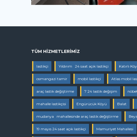
TÜM HIZMETLERIMIZ
lastikçi
Yıldırım 24 saat açık lastikçi
Katırlı Kö
osmangazi tamir
mobil lastikçi
Atlas mobil las
araç lastik değiştirme
7 24 lastik değişim
nöbet
mahalle lastikçisi
Engürücük Köyü
Balat
mudanya mahallesinde araç lastik değiştirme
Beya
19 mayıs 24 saat açık lastikçi
Mamuriyet Mahallesi