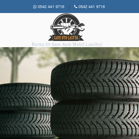
|
0542 441 9716
0542 441 9716
Bursa 24 Saat Açık Mobil Lastikçi