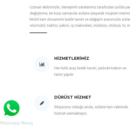
Uzman ekibimizle, deneyimli ustalarımız tarafından yolda yardı
değiştirme, en kısa zamanda sizlere ulaşarak müşteri memnun
Mobil tam donanımlı lastik tamiri ve değişim aracımızla sizler
otomobil, traktör, çekici, iş makineleri, minibüs, otobüs, tır, 
HIZMETLERIMIZ
Her türlü araç lastik tamiri, yerinde bakım ve
tamir yapılır.
DÜRÜST HIZMET
İhtiyacınız olduğu anda, sizlere tam vaktinde
hizmet vermekteyiz.
Whatsapp Mesaj