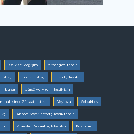
lastik acil değişim
orhangazi tamir
lastikçi
mobil lastikçi
nöbetçi lastikçi
dım bursa
gürsü yol yadım lastik için
ahallesinde 24 saat lastikçi
Yeşilova
Selçukbey
ikçi
Ahmet Yesevi nöbetçi lastik tamiri
miri
Ataevler 24 saat açık lastikçi
Kozluören