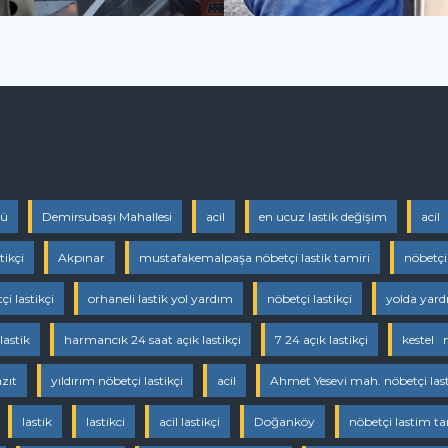
yü
Demirsubaşı Mahallesi
acil
en ucuz lastik değişim
acil
tikçi
Akpınar
mustafakemalpaşa nöbetçi lastik tamiri
nöbetçi 
çi lastikçi
orhaneli lastik yol yardım
nöbetçi lastikçi
yolda yar
lastik
harmancık 24 saat açık lastikçi
7 24 açık lastikçi
kestel m
zıt
yıldırım nöbetçi lastikçi
acil
Ahmet Yesevi mah. nöbetçi last
lastik
lastikci
acil lastikçi
Doğanköy
nöbetçi lastim ta