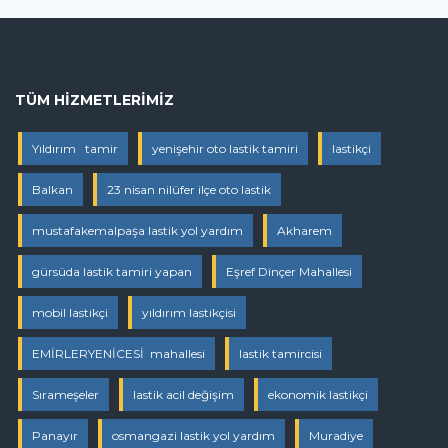
TÜM HIZMETLERIMIZ
Yıldırım tamir
yenişehir oto lastik tamiri
lastikçi
Balkan
23 nisan nilüfer ilçe oto lastik
mustafakemalpaşa lastik yol yardım
Akharem
gürsüda lastik tamiri yapan
Eşref Dinçer Mahallesi
mobil lastikçi
yıldırım lastikçisi
EMİRLERYENİCESİ mahallesi
lastik tamircisi
Sırameşeler
lastik acil değişim
ekonomik lastikçi
Panayır
osmangazi lastik yol yardım
Muradiye