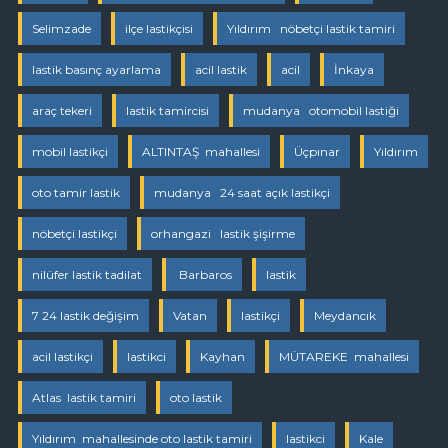
Selimzade
ilçe lastikçisi
Yıldırım nöbetçi lastik tamiri
lastik basınç ayarlama
acil lastik
acil
İnkaya
araç tekeri
lastik tamircisi
mudanya otomobil lastiği
mobil lastikçi
ALTINTAŞ mahallesi
Üçpınar
Yıldırım
oto tamir lastik
mudanya 24 saat açık lastikçi
nöbetçi lastikçi
orhangazi lastik şişirme
nilüfer lastik tadilat
Barbaros
lastik
7 24 lastik değişim
Vatan
lastikçi
Meydancık
acil lastikçi
lastikci
Kayhan
MÜTAREKE mahallesi
Atlas lastik tamiri
oto lastik
Yıldırım mahallesinde oto lastik tamiri
lastikci
Kale